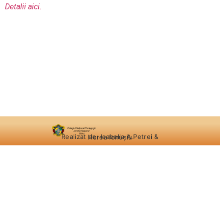
Detalii aici.
Realizat de: Isabella A.Petrei & Horea Ionușiu