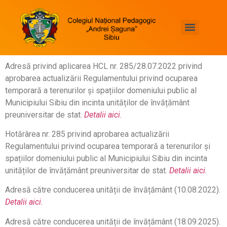
Asociația Națională a Colegiilor și Liceelor Pedagogice
„PEDA GREEN”- educație ecologică sustenabilă în învățământul vocațional pedagogic”
Programul Educațional Internațional Edukeys*Viața la Pozitiv
Proiect de măsurare a competențelor digitale și a nivelului de literație științifică
Adresă privind aplicarea HCL nr. 285/28.07.2022 privind
aprobarea actualizării Regulamentului privind ocuparea
temporară a terenurilor și spațiilor domeniului public al
Municipiului Sibiu din incinta unităților de învățământ
preuniversitar de stat.
Detalii aici.
Hotărârea nr. 285 privind aprobarea actualizării
Regulamentului privind ocuparea temporară a terenurilor și
spațiilor domeniului public al Municipiului Sibiu din incinta
unităților de învățământ preuniversitar de stat.
Detalii aici.
Adresă către conducerea unității de învățământ (10.08.2022).
Detalii aici.
Adresă către conducerea unității de învățământ (18.09.2025).