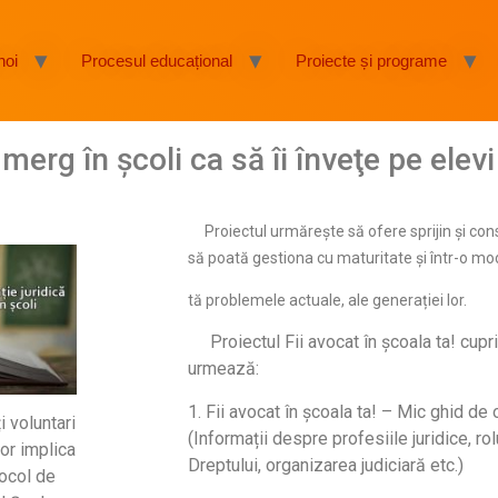
noi
Procesul educațional
Proiecte și programe
 merg în şcoli ca să îi înveţe pe elev
Proiectul urmărește să ofere sprijin și consi
să poată gestiona cu maturitate și într-o mo
tă problemele actuale, ale generației lor.
Proiectul Fii avocat în școala ta! cup
urmează:
1. Fii avocat în școala ta! – Mic ghid de
voluntari
(Informații despre profesiile juridice, rol
vor implica
Dreptului, organizarea judiciară etc.)
tocol de