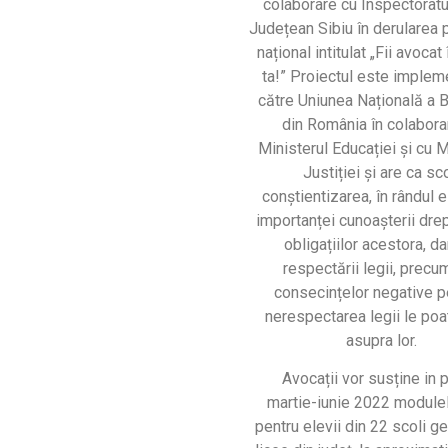
colaborare cu Inspectoratu
Județean Sibiu în derularea p
național intitulat „Fii avocat
ta!” Proiectul este implem
către Uniunea Națională a B
din România în colabora
Ministerul Educației și cu M
Justiției şi are ca sc
conștientizarea, în rândul e
importanței cunoașterii drep
obligațiilor acestora, da
respectării legii, precum
consecințelor negative p
nerespectarea legii le po
asupra lor.
Avocații vor susține in 
martie-iunie 2022 modulel
pentru elevii din 22 scoli g