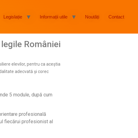
Legislație
Informații utile
Noutăți
Contact
i legile României
liere elevilor, pentru ca aceștia
dalitate adecvată și corec
rinde 5 module, după cum
 orientare profesională
ul fiecărui profesionist al