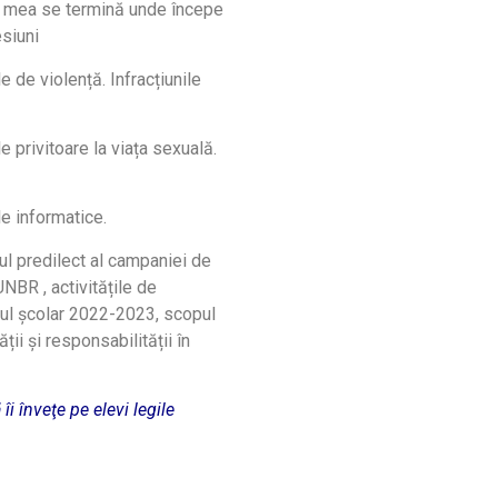
ea mea se termină unde începe
esiuni
le de violență. Infracțiunile
le privitoare la viața sexuală.
le informatice.
l predilect al campaniei de
NBR , activitățile de
nul școlar 2022-2023, scopul
ții și responsabilității în
îi înveţe pe elevi legile