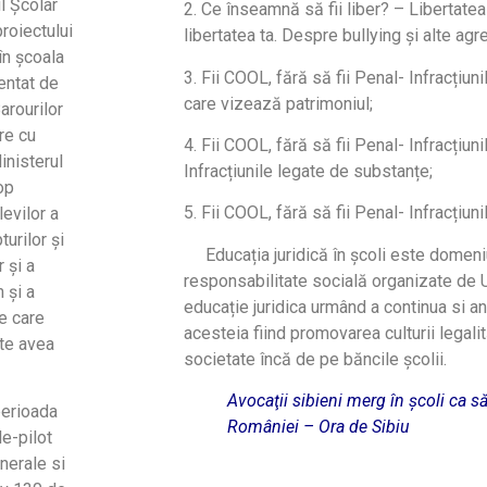
l Școlar
2. Ce înseamnă să fii liber? – Libertat
roiectului
libertatea ta. Despre bullying și alte agr
 în școala
3. Fii COOL, fără să fii Penal- Infracțiuni
entat de
care vizează patrimoniul;
arourilor
re cu
4. Fii COOL, fără să fii Penal- Infracțiuni
inisterul
Infracțiunile legate de substanțe;
op
5. Fii COOL, fără să fii Penal- Infracțiuni
levilor a
turilor și
Educația juridică în școli este domeniu
r și a
responsabilitate socială organizate de U
 și a
educație juridica urmând a continua si a
e care
acesteia fiind promovarea culturii legalită
ate avea
societate încă de pe băncile școlii.
Avocaţii sibieni merg în şcoli ca să 
perioada
României
– Ora de Sibiu
e-pilot
enerale si