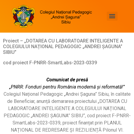
Asociația Națională a Colegiilor și Liceelor Pedagogice
„PEDA GREEN”- educație ecologică sustenabilă în învățământul vocațional pedagogic”
Programul Educațional Internațional Edukeys*Viața la Pozitiv
Proiect de măsurare a competențelor digitale și a nivelului de literație științifică
Proiect – „DOTAREA CU LABORATOARE INTELIGENTE A
COLEGIULUI NAȚIONAL PEDAGOGIC „ANDREI ȘAGUNA”
SIBIU”
cod proiect F-PNRR-SmartLabs-2023-0339
Comunicat de presă
„PNRR: Fonduri pentru România modernă și reformată!”
Colegiul Național Pedagogic „Andrei Șaguna” Sibiu, în calitate
de Beneficiar, anunță demararea proiectului „DOTAREA CU
LABORATOARE INTELIGENTE A COLEGIULUI NAȚIONAL
PEDAGOGIC „ANDREI ȘAGUNA” SIBIU”, cod proiect F-PNRR-
SmartLabs-2023-0339, proiect finanțat prin PLANUL
NAȚIONAL DE REDRESARE ȘI REZILIENȚĂ Pilonul VI.