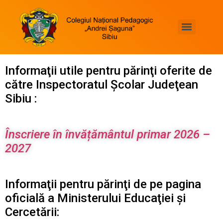
Asociația Națională a Colegiilor și Liceelor Pedagogice
„PEDA GREEN”- educație ecologică sustenabilă în învățământul vocațional pedagogic”
Programul Educațional Internațional Edukeys*Viața la Pozitiv
Proiect de măsurare a competențelor digitale și a nivelului de literație științifică
Informaţii utile pentru părinţi oferite de
către Inspectoratul Şcolar Judeţean
Sibiu :
Înscriere în învățământul primar 2026 –
2027
Informaţii pentru părinţi de pe pagina
oficială a Ministerului Educaţiei și
Cercetării: