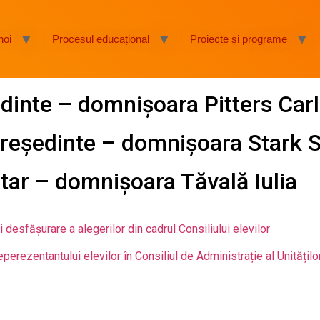
noi
Procesul educațional
Proiecte și programe
dinte – domnişoara Pitters Car
reşedinte – domnişoara Stark 
tar – domnişoara Tăvală Iulia
desfășurare a alegerilor din cadrul Consiliului elevilor
perezentantului elevilor în Consiliul de Administrație al Unitățil