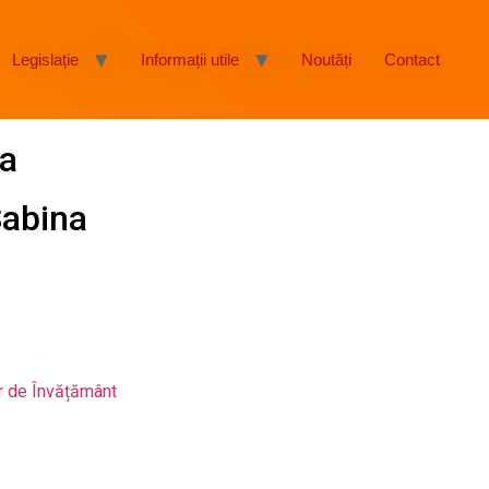
Legislație
Informații utile
Noutăți
Contact
la
Sabina
or de Învățământ