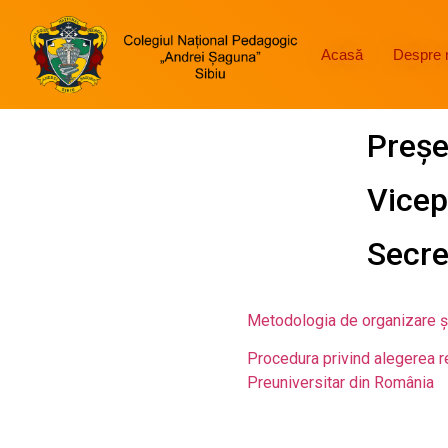
Acasă
Despre 
Preşe
Vicep
Secre
Metodologia de organizare și 
Procedura privind alegerea re
Preuniversitar din România