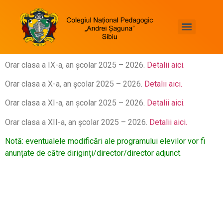
Asociația Națională a Colegiilor și Liceelor Pedagogice
„PEDA GREEN”- educație ecologică sustenabilă în învățământul vocațional pedagogic”
Programul Educațional Internațional Edukeys*Viața la Pozitiv
Proiect de măsurare a competențelor digitale și a nivelului de literație științifică
Orar clasa a IX-a, an școlar 2025 – 2026.
Detalii aici.
Orar clasa a X-a, an școlar 2025 – 2026.
Detalii aici.
Orar clasa a XI-a, an școlar 2025 – 2026.
Detalii aici.
Orar clasa a XII-a, an școlar 2025 – 2026.
Detalii aici.
Notă: eventualele modificări ale programului elevilor vor fi
anunțate de către diriginți/director/director adjunct.