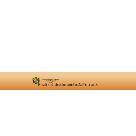
Realizat de: Isabella A.Petrei & Horea Ionușiu