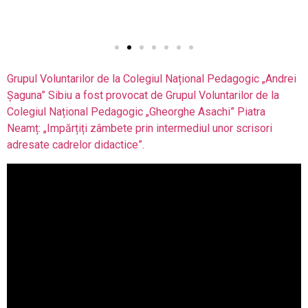
Grupul Voluntarilor de la Colegiul Național Pedagogic „Andrei
Șaguna” Sibiu a fost provocat de Grupul Voluntarilor de la
Colegiul Național Pedagogic „Gheorghe Asachi” Piatra
Neamț: „Impărțiți zâmbete prin intermediul unor scrisori
adresate cadrelor didactice”.