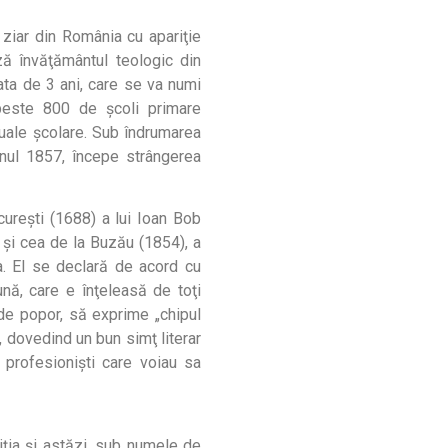
ziar din România cu apariţie
ză învăţământul teologic din
ata de 3 ani, care se va numi
peste 800 de şcoli primare
uale şcolare. Sub îndrumarea
anul 1857, începe strângerea
cureşti (1688) a lui Ioan Bob
 şi cea de la Buzău (1854), a
ţa. El se declară de acord cu
ună, care e înţeleasă de toţi
 de popor, să exprime „chipul
r, dovedind un bun simţ literar
r profesionişti care voiau sa
iţia şi astăzi, sub numele de