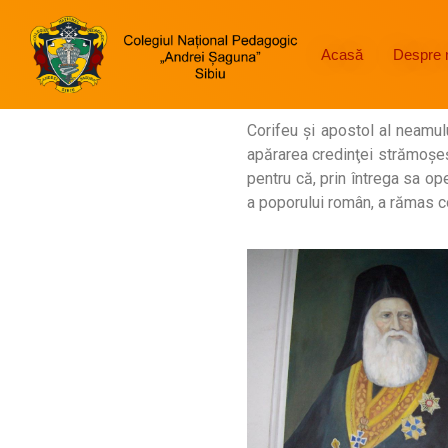
Acasă
Despre 
Corifeu şi apostol al neamul
apărarea credinţei strămoşeşt
pentru că, prin întrega sa ope
a poporului român, a rămas 