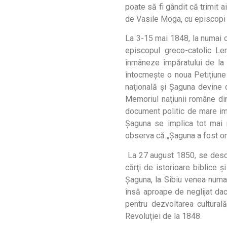
poate să fi gândit că trimit a
de Vasile Moga, cu episcopi s
La 3-15 mai 1848, la numai c
episcopul greco-catolic Le
înmâneze împăratului de la
întocmeşte o noua Petiţiune 
naţională şi Şaguna devine 
Memoriul naţiunii române din 
document politic de mare imp
Şaguna se implica tot mai m
observa că „Şaguna a fost om 
La 27 august 1850, se deschi
cărţi de istorioare biblice ş
Şaguna, la Sibiu venea numai
însă aproape de neglijat dac
pentru dezvoltarea cultural
Revoluţiei de la 1848.