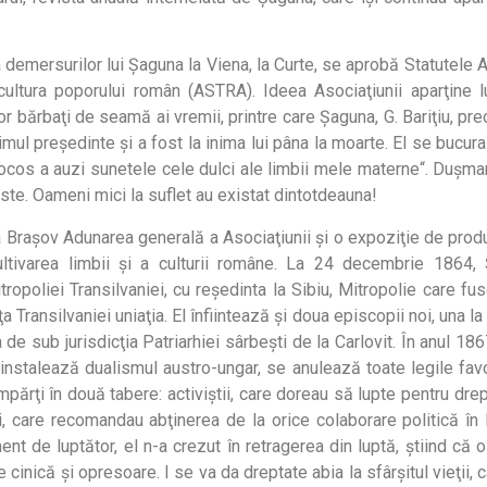
demersurilor lui Şaguna la Viena, la Curte, se aprobă Statutele A
 cultura poporului român (ASTRA). Ideea Asociaţiunii aparţine l
r bărbaţi de seamă ai vremii, printre care Şaguna, G. Bariţiu, pre
primul preşedinte şi a fost la inima lui pâna la moarte. El se buc
rocos a auzi sunetele cele dulci ale limbii mele materne“. Duşma
ste. Oameni mici la suflet au existat dintotdeauna!
la Braşov Adunarea generală a Asociaţiunii şi o expoziţie de prod
tivarea limbii şi a culturii române. La 24 decembrie 1864
itropoliei Transilvaniei, cu reşedinta la Sibiu, Mitropolie care fu
a Transilvaniei uniaţia. El înfiintează şi doua episcopii noi, una la
 de sub jurisdicţia Patriarhiei sârbeşti de la Carlovit. În anul 18
nstalează dualismul austro-ungar, se anulează toate legile fav
părţi în două tabere: activiştii, care doreau să lupte pentru drep
i, care recomandau abţinerea de la orice colaborare politică î
ent de luptător, el n-a crezut în retragerea din luptă, ştiind că 
 cinică şi opresoare. I se va da dreptate abia la sfârşitul vieţii, 