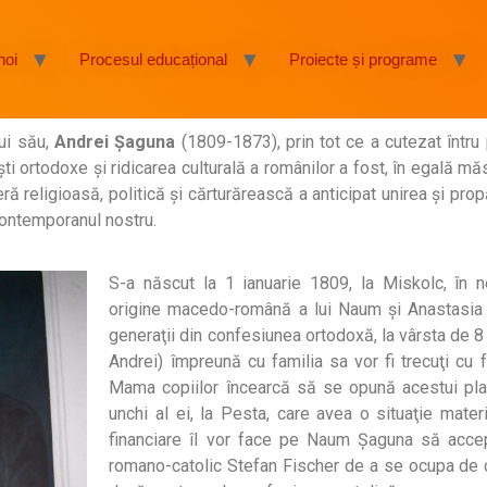
noi
Procesul educațional
Proiecte și programe
ui său,
Andrei Şaguna
(1809-1873), prin tot ce a cutezat într
i ortodoxe şi ridicarea culturală a românilor a fost, în egală mă
ră religioasă, politică şi cărturărească a anticipat unirea şi prop
contemporanul nostru.
S-a născut la 1 ianuarie 1809, la Miskolc, în no
origine macedo-română a lui Naum şi Anastasia
generaţii din confesiunea ortodoxă, la vârsta de 8 
Andrei) împreună cu familia sa vor fi trecuţi cu f
Mama copiilor încearcă să se opună acestui plan,
unchi al ei, la Pesta, care avea o situaţie materi
financiare îl vor face pe Naum Şaguna să accep
romano-catolic Stefan Fischer de a se ocupa de che