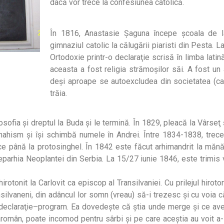
dacă vor trece la confesiunea catolică.
În 1816, Anastasie Şaguna începe şcoala de l
gimnaziul catolic la călugării piaristi din Pesta.
Ortodoxie printr-o declaraţie scrisă în limba latin
aceasta a fost religia strămoşilor săi. A fost un 
deşi aproape se autoexcludea din societatea (cat
trăia.
ofia şi dreptul la Buda şi le termină. În 1829, pleacă la Vârseţ ş
ahism şi îşi schimbă numele în Andrei. Între 1834-1838, trece 
ice până la protosinghel. În 1842 este făcut arhimandrit la mă
 eparhia Neoplantei din Serbia. La 15/27 iunie 1846, este trimis v
rotonit la Carlovit ca episcop al Transilvaniei. Cu prilejul hirot
ilvaneni, din adâncul lor somn (vreau) să-i trezesc şi cu voia c
o declaraţie–program. Ea dovedeşte că ştia unde merge şi ce ave
român, poate incomod pentru sârbi şi pe care aceştia au voit a-l