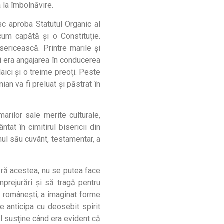
 la îmbolnăvire.
c aproba Statutul Organic al
cum capătă şi o Constituţie.
ericească. Printre marile şi
lui era angajarea în conducerea
laici şi o treime preoţi. Peste
an va fi preluat şi păstrat în
ilor sale merite culturale,
tat în cimitirul bisericii din
imul său cuvânt, testamentar, a
fără acestea, nu se putea face
mprejurări şi să tragă pentru
oi, româneşti, a imaginat forme
le anticipa cu deosebit spirit
 îl susţine când era evident că