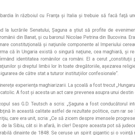
ardia în războiul cu Franţa şi Italia şi trebuie să facă faţă u
ând la lucrările Senatului, Şaguna a ştiut să profite de evenim
românii din Banat, şi cu baronul Nicolae Petrina din Bucovina. Er
are constituţională şi naţiunile componente al Imperiului cereau
rma că în Ungaria există o singură naţiune, cea maghiară, şi res
irmând identitatea românilor ca români. El a cerut „constituţii
aţiunilor şi dreptul limbii lor în toate dregătoriile, aşezarea relig
sigurarea de către stat a tuturor instituţiilor confesionale“.
nereţe experienţa maghiarizarii. La şcoală a fost trecut „Hungar
i catolic. A fost şi acesta un act care prevenea asupra unui destin
opul sas G.D. Teutsch a scris: „Şaguna a fost conducătorul inte
bţină în această calitate astfel de rezultate politice, cum rar se
riţiu, care era unit, scria: „Ce să zicem despre imensele progres
a de la Sibiu, cât si în afară, în cler! Despre aceasta pot să judece
abilă dinainte de 1848. Se ceruse un spirit gigantic şi o voinţă