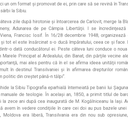
ici un om format şi promovat de ei, prin care să se revină în Trans
ârbi la Sibiu.
âteva zile după hirotonie şi întoarcerea de Carlovit, merge la Bl
meny, Adunarea de pe Câmpia Libertăţii. I se încredinţează 
 Viena, Francisc Iosif. În 16/28 decembrie 1948, organizează 
şi tot el este însărcinat s-o ducă împăratului, ceea ce şi face
dintr-o dată conducătorul ei. Peste câteva luni conduce o noua 
Marele Principat al Ardealului, din Banat, din părţile vecine al
ortanţă, mai ales pentru că în el se afirma ideea unităţii român
ult în destinul Transilvaniei şi în afirmarea drepturilor româ
politic din creştet până-n tălpi“.
de la Sibiu Tipografia eparhială întemeiată pe banii lui Şaguna
i manuale de teologie. În acelaşi an, 1850, a primit titlul de baro
 la zece ani după cea inaugurată de M. Kogălniceanu la Iaşi. A
ă avem în vedere condiţiile în care cei doi au pus bazele unei 
ă, Moldova era liberă, Transilvania era din nou sub opresiune