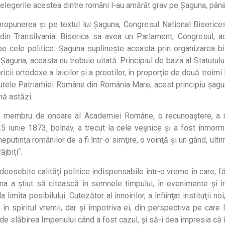
ţelegerile acestea dintre români l-au amărât grav pe Şaguna, pâna
ropunerea şi pe textul lui Şaguna, Congresul National Biserices
in Transilvania. Biserica sa avea un Parlament, Congresul, a
e cele politice: Şaguna suplineşte aceasta prin organizarea bis
i Şaguna, aceasta nu trebuie uitată. Principiul de baza al Statutu
ricii ortodoxe a laicilor şi a preotilor, în proporţie de două treimi 
utele Patriarhiei Române din România Mare, acest principiu şaguni
nă astăzi.
s membru de onoare al Academiei Române, o recunoaştere, a mar
25 iunie 1873, bolnav, a trecut la cele veşnice şi a fost înmormân
 neputinţa românilor de a fi într-o simţire, o voinţă şi un gând, ult
ăjbiţi“.
 deosebite calităţi politice indispensabile într-o vreme în care, 
una a ştiut să citească în semnele timpului, în evenimente şi î
limita posibilului. Cutezător al înnoirilor, a înfiinţat instituţii n
 în spiritul vremii, dar şi împotriva ei, din perspectiva pe care 
 de slăbirea Imperiului când a fost cazul, şi să-i dea impresia că