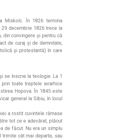
a Miskolc. În 1826 termina
 La 29 decembrie 1826 trece la
ă, din convingere şi pentru că
act de curaj şi de demnitate,
olică şi protestantă) în care
i se înscrie la teologie. La 1
prin toate treptele ierarhice
năstirea Hopova. În 1845 este
icar general la Sibiu, în locul
oniei a rostit cuvintele rămase
ătre tot ce e adevărat, plăcut
a de făcut. Nu era un simplu
 trimite cât mai departe, sau