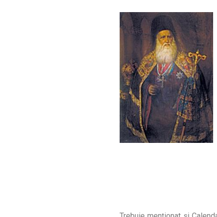
Trebuie menţionat şi Calenda