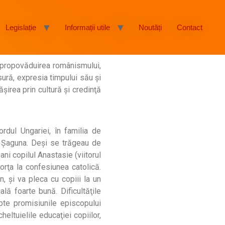
Legislație
Informații utile
Noutăți
Contact
u propovăduirea românismului,
sură, expresia timpului său şi
ăşirea prin cultură şi credinţă
rdul Ungariei, în familia de
 Şaguna. Deşi se trăgeau de
ani copilul Anastasie (viitorul
orţa la confesiunea catolică.
 şi va pleca cu copiii la un
ală foarte bună. Dificultăţile
te promisiunile episcopului
ltuielile educaţiei copiilor,