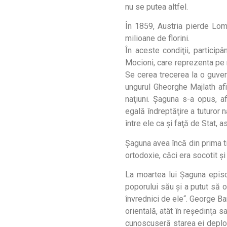
nu se putea altfel.
În 1859, Austria pierde Lomb
milioane de florini.
În aceste condiţii, particip
Mocioni, care reprezenta pe 
Se cerea trecerea la o guvern
ungurul Gheorghe Majlath afi
naţiuni. Şaguna s-a opus, af
egală îndreptăţire a tuturor n
între ele ca şi faţă de Stat, a
Şaguna avea încă din prima ti
ortodoxie, căci era socotit ş
La moartea lui Şaguna episc
poporului său şi a putut să o
învrednici de ele“. George Ba
orientală, atât în reşedinţa s
cunoscuseră starea ei deplor