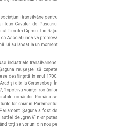
sociaţiunii transilvăne pentru
ui Ioan Cavaler de Puşcariu.
otul Timotei Cipariu, Ion Raţiu
ura că Asociaţiunea va promova
nii lui au lansat la un moment
use industriale transilvănene.
, Şaguna reuşeşte să capete
sese desfiinţată în anul 1700,
 Arad şi alta la Caransebeş. În
67, împotriva voinţei românilor
orabile românilor. Românii se
turile lor chiar în Parlamentul
n Parlament. Şaguna a fost de
o astfel de „grevă“ n-ar putea
când toţi se vor uni din nou pe