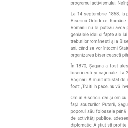
programul activismului. Neîn
La 14 septembrie 1868, la p
Bisericii Ortodoxe Române d
Românii nu le puteau avea p
genialele idei şi fapte ale lu
treburilor românesti şi a Bise
ani, când se vor întocmi Stat
organizarea bisericească pâ
În 1870, Şaguna a fost ale
bisericesti şi naţionale. La 
Răşinari. A murit întristat de
fost: „Trăiti în pace, nu vă învr
Om al Bisericii, dar şi om cu
faţă abuzurilor Puterii, Şag
poporul său foloasele până la 
de activităţi publice, adesea
diplomatic. A ştiut să profite