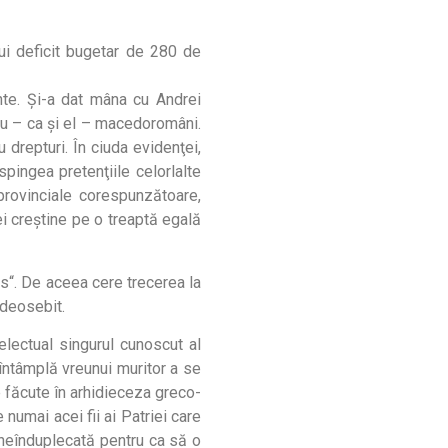
nui deficit bugetar de 280 de
ente. Şi-a dat mâna cu Andrei
au – ca şi el – macedoromâni.
 drepturi. În ciuda evidenţei,
pingea pretenţiile celorlalte
 provinciale corespunzătoare,
iei creştine pe o treaptă egală
us“. De aceea cere trecerea la
 deosebit.
lectual singurul cunoscut al
 întâmplă vreunui muritor a se
e făcute în arhidieceza greco-
 numai acei fii ai Patriei care
 neînduplecată pentru ca să o