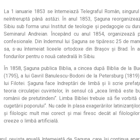
La 1 ianuarie 1853 se întemeiază Telegraful Român, singurul 
neîntreruptă până astăzi. În anul 1853, Şaguna reorganizea
Sibiu sub forma unui Institut de teologie şi pedagogie cu dur
Seminarul Andreian. Începând cu anul 1854, organizează 
confesionale. Din îndemnul lui Şaguna se tipăresc 25 de man
sa, s-au întemeiat liceele ortodoxe din Braşov şi Brad. În 
fondurilor pentru o nouă catedrală în Sibiu.
În 1858, Şaguna publica Biblia, a cincea după Biblia de la Bu
(1795), a lui Gavril Banulescu-Bodoni de la Petersburg (1819)
lui Filotei. Şaguna face îndreptări de limbă şi îi scrie prefa
teoria circulaţiei cuvintelor, în sensul că „acea limbă este b
românii de pretutindeni“. Limba Bibliei trebuie să fie vorbită
cugetării poporului“. Nu cade în plasa exagerărilor latinizanţilo
şi filologic mult mai corect şi mai firesc decât al filologilo
creeze o limbă artificială.
rul, revista anuală întemeiată de Şaguna, care îşi continua apar