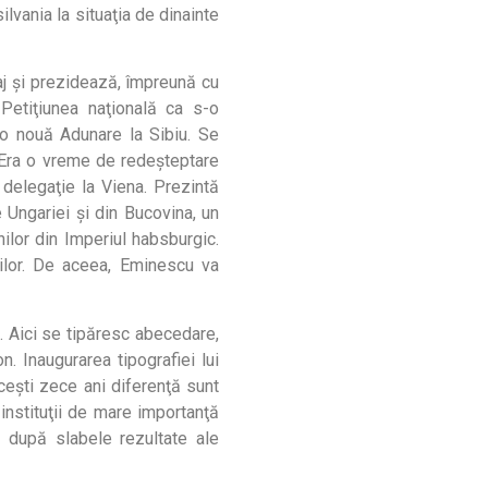
ilvania la situaţia de dinainte
aj şi prezidează, împreună cu
Petiţiunea naţională ca s-o
o nouă Adunare la Sibiu. Se
. Era o vreme de redeşteptare
delegaţie la Viena. Prezintă
e Ungariei şi din Bucovina, un
ilor din Imperiul habsburgic.
nilor. De aceea, Eminescu va
. Aici se tipăresc abecedare,
n. Inaugurarea tipografiei lui
ceşti zece ani diferenţă sunt
instituţii de mare importanţă
, după slabele rezultate ale