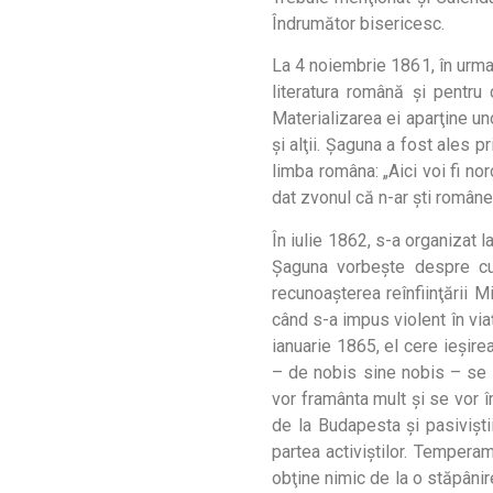
Îndrumător bisericesc.
La 4 noiembrie 1861, în urma 
literatura română şi pentru
Materializarea ei aparţine uno
şi alţii. Şaguna a fost ales 
limba româna: „Aici voi fi no
dat zvonul că n-ar şti române
În iulie 1862, s-a organizat 
Şaguna vorbeşte despre cul
recunoaşterea reînfiinţării M
când s-a impus violent în viaţ
ianuarie 1865, el cere ieşirea
– de nobis sine nobis – se i
vor framânta mult şi se vor îm
de la Budapesta şi pasivişti
partea activiştilor. Temperam
obţine nimic de la o stăpânire